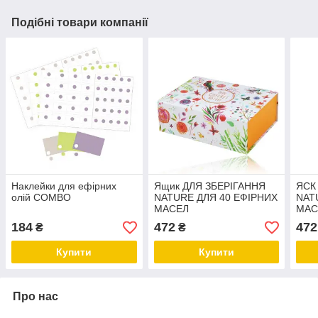
Подібні товари компанії
Наклейки для ефірних
Ящик ДЛЯ ЗБЕРІГАННЯ
ЯСК
олій COMBO
NATURE ДЛЯ 40 ЕФІРНИХ
NAT
МАСЕЛ
МАС
184
472
472
₴
₴
Купити
Купити
Про нас