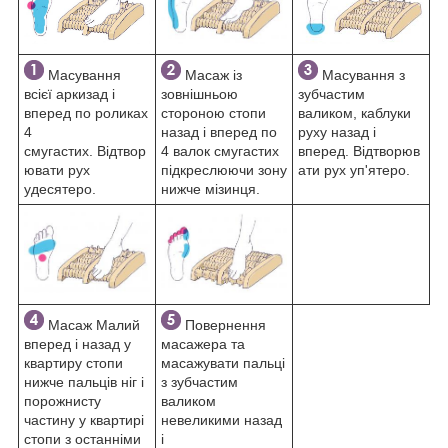
Масування
Масаж із
Масування з
всієї аркизад і
зовнішньою
зубчастим
вперед по роликах
стороною стопи
валиком, каблуки
4
назад і вперед по
руху назад і
смугастих. Відтвор
4 валок смугастих
вперед. Відтворюв
ювати рух
підкреслюючи зону
ати рух уп'ятеро.
удесятеро.
нижче мізинця.
Масаж Малий
Повернення
вперед і назад у
масажера та
квартиру стопи
масажувати пальці
нижче пальців ніг і
з зубчастим
порожнисту
валиком
частину у квартирі
невеликими назад
стопи з останніми
і