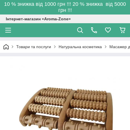
10 % знижка від 1000 грн !!! 20 % знижка від 5000
грн !!!
Інтернет-магазин «Aroma-Zone»
Товари та послуги
Натуральна косметика
Масажер д