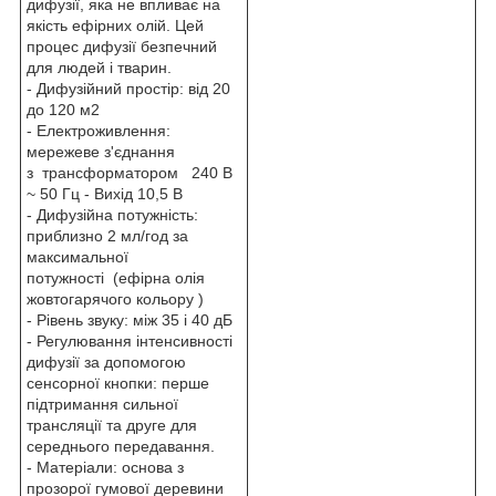
дифузії, яка не впливає на
якість ефірних олій. Цей
процес дифузії безпечний
для людей і тварин.
- Дифузійний простір: від 20
до 120 м2
- Електроживлення:
мережеве з'єднання
з трансформатором 240 В
~ 50 Гц - Вихід 10,5 В
- Дифузійна потужність:
приблизно 2 мл/год за
максимальної
потужності (ефірна олія
жовтогарячого кольору )
- Рівень звуку: між 35 і 40 дБ
- Регулювання інтенсивності
дифузії за допомогою
сенсорної кнопки: перше
підтримання сильної
трансляції та друге для
середнього передавання.
- Матеріали: основа з
прозорої гумової деревини