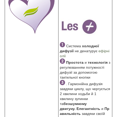
Система
холодної
дифузії
не денатурує
ефірні
олії
Простота
и
технологія
з
регулюванням потужності
дифузії за допомогою
тактильної кнопки
. Гармонійна дифузія
завдяки циклу, що чергується
2 хвилини ходьби й 1
хвилину зупинки
та
безшумному
двигуну.
Елегантність
и
Пр
авильність
завдяки своїй