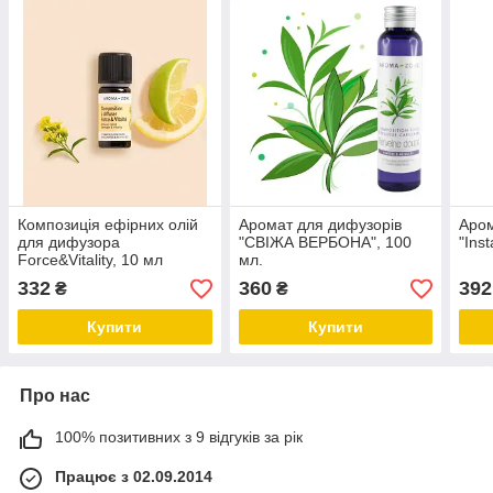
Композиція ефірних олій
Аромат для дифузорів
Аром
для дифузора
"СВІЖА ВЕРБОНА", 100
"Ins
Force&Vitality, 10 мл
мл.
332
360
392
₴
₴
Купити
Купити
Про нас
100% позитивних з 9 відгуків за рік
Працює з 02.09.2014