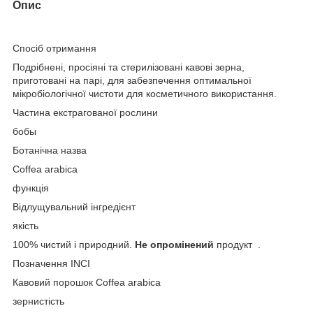
Опис
Спосіб отримання
Подрібнені, просіяні та стерилізовані кавові зерна,
приготовані на парі, для забезпечення оптимальної
мікробіологічної чистоти для косметичного використання.
Частина екстрагованої рослини
бобы
Ботанічна назва
Coffea arabica
функція
Відлущувальний інгредієнт
якість
100% чистий і природний.
Не опромінений
продукт .
Позначення INCI
Кавовий порошок Coffea arabica
зернистість