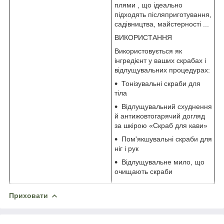
плями , що ідеально
підходять післяприготування,
садівництва, майстерності ...
ВИКОРИСТАННЯ
Використовується як
інгредієнт у ваших скрабах і
відлущувальних процедурах:
Тонізувальні скраби для
тіла
Відлущувальний схуднення
й антижовтогарячий догляд
за шкірою «Скраб для кави»
Пом'якшувальні скраби для
ніг і рук
Відлущувальне мило, що
очищають скраби
Приховати