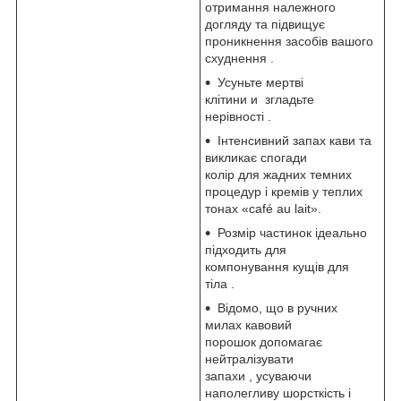
отримання належного
догляду та підвищує
проникнення засобів вашого
схуднення .
Усуньте мертві
клітини и згладьте
нерівності .
Інтенсивний запах кави та
викликає спогади
колір для жадних темних
процедур і кремів у теплих
тонах «café au lait».
Розмір частинок ідеально
підходить для
компонування кущів для
тіла .
Відомо, що в ручних
милах кавовий
порошок допомагає
нейтралізувати
запахи , усуваючи
наполегливу шорсткість і