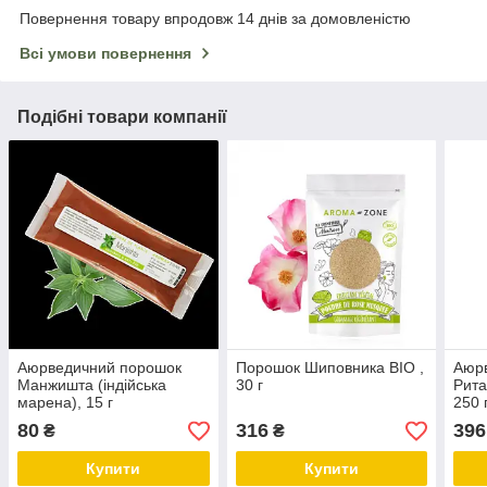
Повернення товару впродовж 14 днів за домовленістю
Всі умови повернення
Подібні товари компанії
Аюрведичний порошок
Порошок Шиповника BIO ,
Аюр
Манжишта (індійська
30 г
Рита
марена), 15 г
250 
80
316
396
₴
₴
Купити
Купити