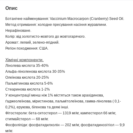
Опис
Ботанічне найменування: Vaccinium Macrocarpon (Cranberry) Seed Oil.
Метод отримання: холодне пресування насіння журавлини.
Нерафіноване.
Колір: від золотисто-жовтого до жовтогарячого.
Аромат: легкий, зелено-ягідний.
Регіон походження: США.
Хімічні компоненти.
Лінолева кислота 35-40%
Альфа-ліноленова кислота 30-35%
Олеїнова кислота 20-25%
Пальмітинова кислота 5-6%
Стеаринова кислота 1-2%
У концентрації менш ніж 1% містяться також арахідинова,
ґаджеолеїнова, міристинова, пальмітолеїнова, гамма-лінолева ( 0,1-
0,2%), ерукова, бігенова та деякі інші.
Фітостероли: бета-ситостерол — 1319 мг/кг, кампестерол 66 мг/кг,
стигмайстерол — 68 мг/кг.
Фосфоліпіди: фосфатидилхолін — 202 мг/кг, фосфатидинозітіол — 9,9
мг/кг.