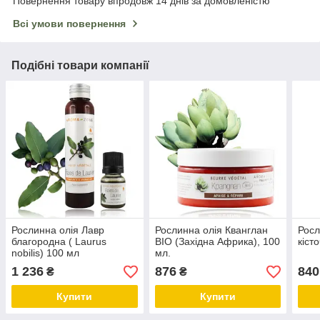
Повернення товару впродовж 14 днів за домовленістю
Всі умови повернення
Подібні товари компанії
Рослинна олія Лавр
Рослинна олія Кванглан
Росл
благородна ( Laurus
BIO (Західна Африка), 100
кіст
nobilis) 100 мл
мл.
1 236
876
840
₴
₴
Купити
Купити