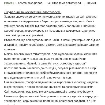
Вітамін
Е: альфа-токоферол — 341 мг/кг, гама-токоферол — 110 мг/кг.
Лікувальні та косметичні властивості.
Завдяки високому вмісту ненасичених жирних кислот ця олія формує
правильний епідермальний бар'єр шкіри, активізує ліпідний обмін і
утримує вологу в шкірі, відіграє важливу роль у запобіганні ішемічній
хворобі серця, атеросклерозу та ін. серцевих захворювань, регулює
запальні процеси в організмі.
Вважається, що олія журавлинного насіння може бути корисною під час
лікування гінгівіту, кропив'янки, екземи, опіків, виразок та інших шкірних
уражень.
Маючи високий вміст фітостеролів, олія журавлини здатна зменшити
вміст холестерину та відіграє роль у запобіганні онкологічних
захворюванням. Наявність саме бета-ситостеролу надає олії
протизапальних і антиоксидантних дій, регулює рівень вологи в шкірі.
Інгібує фермент еластазу, який руйнує еластинові волокна, сприяючи
цим підвищенню еластичності та пружності шкіри.
Наявність в олії фосфоліпідів активізує вироблення колагену, надаючи
шкірі гладкість, а також запобігає крихкості та розшаруванню нігтів.
Олія журавлини має дуже високу концентрацію гамма-токоферолу.
Гамма-токоферол має найбільшу антиоксидантну здатність серед усіх
токоферолів і сприяє стабільності інших олій у разі додавання в них