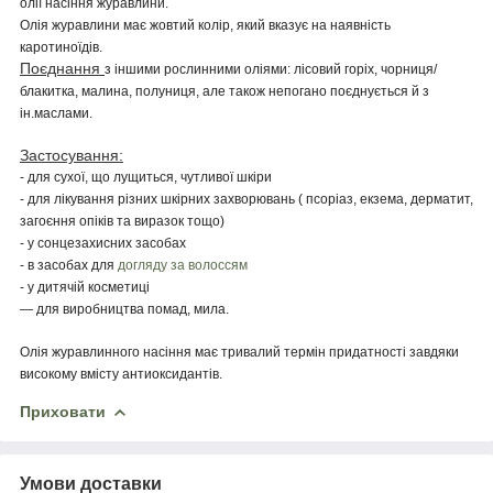
олії насіння журавлини.
Олія журавлини має жовтий колір, який вказує на наявність
каротиноїдів.
Поєднання
з іншими рослинними оліями: лісовий горіх, чорниця/
блакитка, малина, полуниця, але також непогано поєднується й з
ін.маслами.
Застосування:
- для сухої, що лущиться, чутливої шкіри
- для лікування різних шкірних захворювань ( псоріаз, екзема, дерматит,
загоєння опіків та виразок тощо)
- у сонцезахисних засобах
- в засобах для
догляду за волоссям
- у дитячій косметиці
— для виробництва помад, мила.
Олія журавлинного насіння має тривалий термін придатності завдяки
високому вмісту антиоксидантів.
Приховати
Умови доставки