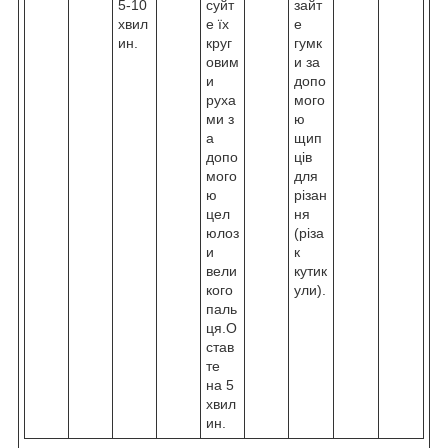
5-10
суйт
зайт
хвил
е їх
е
ин.
круг
гумк
овим
и за
и
допо
руха
мого
ми з
ю
а
щип
допо
ців
мого
для
ю
різан
цел
ня
юлоз
(різа
и
к
вели
кутик
кого
ули).
паль
ця.О
став
те
на 5
хвил
ин.