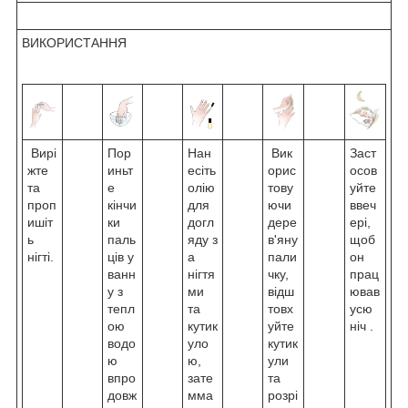
ВИКОРИСТАННЯ
Вирі
Пор
Нан
Вик
Заст
жте
иньт
есіть
орис
осов
та
е
олію
тову
уйте
проп
кінчи
для
ючи
ввеч
ишіт
ки
догл
дере
ері,
ь
паль
яду з
в'яну
щоб
нігті.
ців у
а
пали
он
ванн
нігтя
чку,
прац
у з
ми
відш
ював
тепл
та
товх
усю
ою
кутик
уйте
ніч .
водо
уло
кутик
ю
ю,
ули
впро
зате
та
довж
мма
розрі