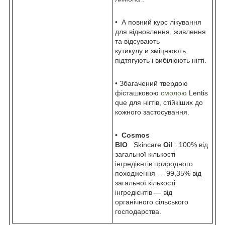
• А повний курс лікування
для відновлення, живлення
та відсувають
кутикулу и зміцнюють,
підтягують і вибілюють нігті.
• Збагачений твердою
фісташковою
смолою
Lentis
que для нігтів, стійкіших до
кожного застосування.
•
Cosmos
BIO
Skincare
Oil
: 100% від
загальної кількості
інгредієнтів природного
походження — 99,35% від
загальної кількості
інгредієнтів — від
органічного сільського
господарства.