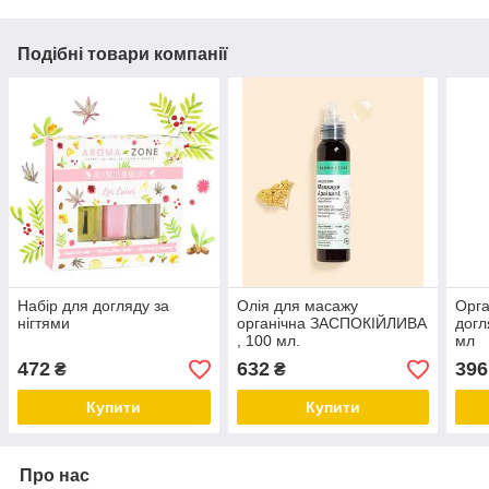
Подібні товари компанії
Набір для догляду за
Олія для масажу
Орга
нігтями
органічна ЗАСПОКІЙЛИВА
догл
, 100 мл.
мл
472
632
396
₴
₴
Купити
Купити
Про нас