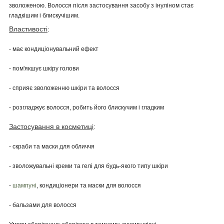
зволоженою. Волосся після застосування засобу з інуліном стає
гладкішим і блискучішим.
Властивості
:
- має кондиціонувальний ефект
- пом'якшує шкіру голови
- сприяє зволоженню шкіри та волосся
- розгладжує волосся, робить його блискучим і гладким
Застосування в косметиці
:
- скраби та маски для обличчя
- зволожувальні креми та гелі для будь-якого типу шкіри
-
шампуні
, кондиціонери та маски для волосся
- бальзами для волосся