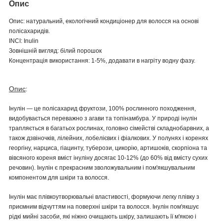
Опис
Опис: натуральний, екологічний кондиціонер для волосся на основі
полісахаридів.
INCI: Inulin
Зовнішній вигляд: білий порошок
Концентрація використання: 1-5%, додавати в нагріту водну фазу.
Опис
:
Інулін — це полісахарид фруктози, 100% рослинного походження,
видобувається переважно з агави та топінамбура. У природі інулін
трапляється в багатьох рослинах, головно сімействі складнобарвних, а
також дзвіночків, лілейних, лобелієвих і фіалкових. У полунях і коренях
георгіну, нарциса, гіацинту, туберози, цикорію, артишоків, скорпіона та
вівсяного кореня вміст інуліну досягає 10-12% (до 60% від вмісту сухих
речовин). Інулін є прекрасним зволожувальним і пом'якшувальним
компонентом для шкіри та волосся.
Інулін має плівкоутворювальні властивості, формуючи легку плівку з
приємним відчуттям на поверхні шкіри та волосся. Інулін пом'якшує
рідкі мийні засоби, які ніжно очищають шкіру, залишають її м'якою і