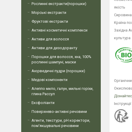
Рослинні екстракти(порошки)
якість
Морські екстракти
Сировина 
Фруктові екстракти
Країна п
Активні косметичні комплекси
Західна 
культура
Активи для волосся
Активи для дезодоранту
Порошки для волосся, хна, 100%
рослинні шампуні, маски
Аюрведичні пудри (порошки)
Медові компоненти
Органічни
Окислюва
Алеппо мило, галун, мильні горіхи,
глина Рассул
Дізнайтес
Ексфоліанти
Інструкці
Поверхнево-активні речовини
Агенти, текстури, рН коректори,
пом'якшувальні речовини