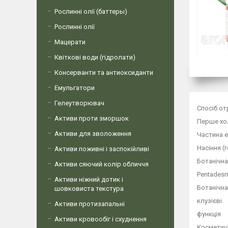
Рослинні олії (баттеры)
Рослинні олії
Мацерати
Квіткові води (гідролати)
Консерванти та антиоксиданти
Емульгатори
Гелеутворювач
Спосіб о
Активи проти зморшок
Перше хол
Активи для зволоження
Частина 
Насіння (г
Активи поживні і заспокійливі
Ботанічна
Активи сяючий колір обличчя
Pentadesm
Активи ніжний дотик і
Ботанічна
шовковиста текстура
клузієві
Активи протизапальні
функція
Активи кровообіг і схуднення
Косметичн