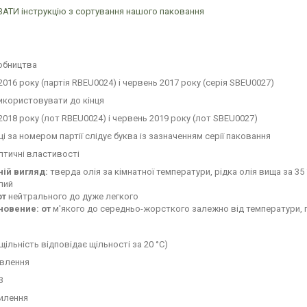
АТИ інструкцію з сортування нашого паковання
обництва
016 року (партія RBEU0024) і червень 2017 року (серія SBEU0027)
икористовувати до кінця
018 року (лот RBEU0024) і червень 2019 року (лот SBEU0027)
ці за номером партії слідує буква із зазначенням серії паковання
птичні властивості
ній вигляд:
тверда олія за кімнатної температури, рідка олія вища за 35
лий
от
нейтрального до дуже легкого
новение: от
м'якого до середньо-жорсткого залежно від температури, п
(щільність відповідає щільності за 20 °C)
авлення
З
милення