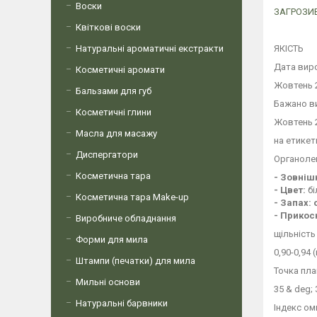
Воски
ЗАГРОЗИВ
Квіткові воски
Натуральні ароматичні екстракти
ЯКІСТЬ
Дата вир
Косметичні аромати
Жовтень 2
Бальзами для губ
Бажано в
Косметичні глини
Жовтень 2
Масла для масажу
на етикет
Диспергатори
Органоле
Косметична тара
- Зовніш
- Цвет:
бі
Косметична тара Make-up
- Запах: 
- Прикос
Виробниче обладнання
щільність
Форми для мила
0,90-0,94 
Штампи (печатки) для мила
Точка пл
Мильні основи
35 & deg; 
Натуральні барвники
Індекс о