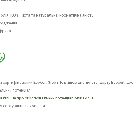
олія 100% чиста та натуральна, косметична якість
оходження
Африка
й сертифікований Ecocert Greenlife відповідно до стандарту Ecocert, дост
льний потенціал
я більше про окислювальний потенціал олій і олій...
ї з сортування паковання