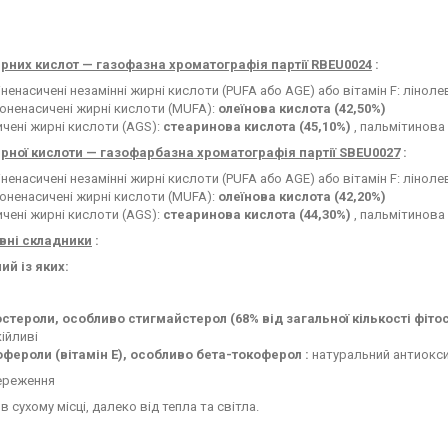
рних кислот — газофазна хроматографія партії RBEU0024
:
ненасичені незамінні жирні кислоти (PUFA або AGE) або вітамін F: ліноле
оненасичені жирні кислоти (MUFA):
олеїнова кислота (42,50%)
чені жирні кислоти (AGS):
стеаринова кислота (45,10%)
, пальмітинова 
рної кислоти — газофарбазна хроматографія партії SBEU0027
:
ненасичені незамінні жирні кислоти (PUFA або AGE) або вітамін F: ліноле
оненасичені жирні кислоти (MUFA):
олеїнова кислота (42,20%)
чені жирні кислоти (AGS):
стеаринова кислота (44,30%)
, пальмітинова 
ивні складники
:
ий із яких:
остероли, особливо стигмайстерол (68% від загальної кількості фіто
ійливі
офероли (вітамін Е), особливо бета-токоферол
:
натуральний антиокс
ереження
в сухому місці, далеко від тепла та світла.