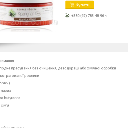
Купити
+380 (67) 783-48-96
тримання
одне пресування без очищення, дезодорації або хімічної обробки
екстрагованої рослини
оріхи)
 назва
a butyracea
 сім'я
ий інгредієнт