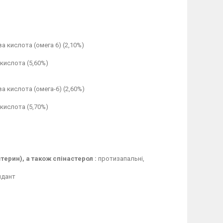
ва кислота (омега 6) (2,10%)
кислота (5,60%)
ва кислота (омега-6) (2,60%)
кислота (5,70%)
стерин), а також спінастерол
:
протизапальні,
идант