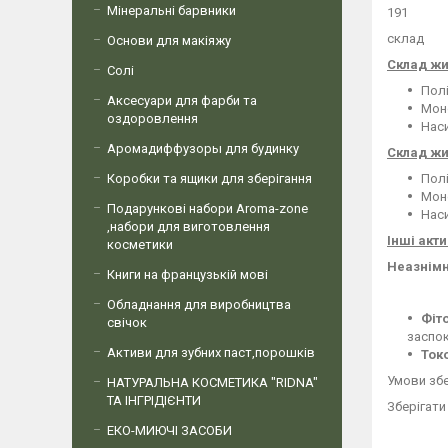
Мінеральні барвники
191
склад
Основи для макіяжу
Склад жи
Солі
Полі
Аксесуари для фарби та
Мон
оздоровлення
Наси
Аромадиффузоры для будинку
Склад жи
Коробки та ящики для зберігання
Полі
Мон
Подарункові набори Aroma-zone
Наси
,набори для виготовлення
Інші акт
косметики
Неазнімн
Книги на французькій мові
Обладнання для виробництва
Фіт
свічок
заспок
Активи для зубних паст,порошків
Ток
Умови зб
НАТУРАЛЬНА КОСМЕТИКА "RIDNA"
ТА ІНГРІДІЄНТИ
Зберігати 
ЕКО-МИЮЧІ ЗАСОБИ