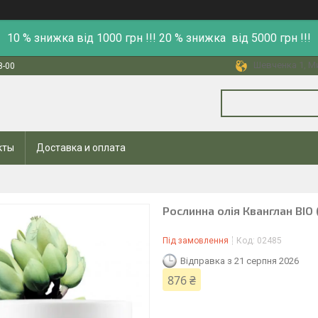
10 % знижка від 1000 грн !!! 20 % знижка від 5000 грн !!!
Шевченка 1, Ми
8-00
кты
Доставка и оплата
Рослинна олія Кванглан BIO 
Під замовлення
Код:
02485
Відправка з 21 серпня 2026
876 ₴