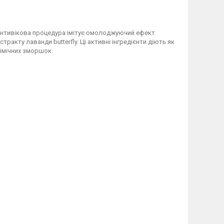
 антивікова процедура імітує омолоджуючий ефект
ракту лаванди butterfly. Ці активні інгредієнти діють як
мімічних зморшок.