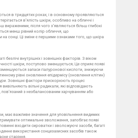
ються в тридцятих роках, і в основному проявляються
ерігається в'ялість шкіри, особливо на обличчі і
ільш вираженими, після чого з'являються більш глибокі
ться менш рівний колір обличчя, що
а сонці. Ці зміни є першими ознаками того, що шкіра
і безлічі внутрішніх і зовнішніх факторів. З віком
ичності шкіри, поступово зменшується; Це сприяє появі
і зменшуються запаси гіалуронової кислоти, знижуючи
тинному рівні оновлення епідермісу (оновлення клітин)
стури. Зовнішні фактори прискорюють процес
 вивільняють вільні радикали, які відповідають
, пов'язаний з незбалансованим харчуванням або
ри, має важливе значення для уповільнення видимих
дтримувати оптимальне зволоження, запобігає появі
 повинні входити сироватки і зволожуючі засоби, багаті
денне використання сонцезахисних засобів також
сне старіння.