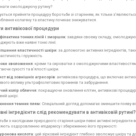
инати омолоджуючу рутину?
ється прийняти процедуру боротьби зі старінням, як тільки з'являються п
блення колагену та еластину починає знижуватися.
и антивікової процедури
філактика тонких ліній і зморшок
: завдяки своєму складу, омолоджую
джують вже наявні тонкі лінії.
іпшення еластичності шкіри
: за допомогою активних інгредієнтів, так
ластичність і пружність.
боке зволоження
: креми та сироватки з омолоджуючими властивостям
гаючи сухості та в'ялості шкіри.
ист від зовнішніх агресорів
: антивікова процедура, що включає антио
вого впливу ультрафіолетових променів та забруднення.
чий колір обличчя
: покращуючи оновлення клітин, антивікові процед
ній шкірі.
кнення темних плям:
Спеціальний догляд допомагає зменшити появу ві
ивні інгредієнти слід рекомендувати в антивіковій рутині?
ьби з наслідками природного старіння шкіри певні активні інгредієнт
яють оздоровленню епідермісу і збереженню його пружності:
луронова кислота
: цей зірковий інгредієнт глибоко зволожує шкіру та 