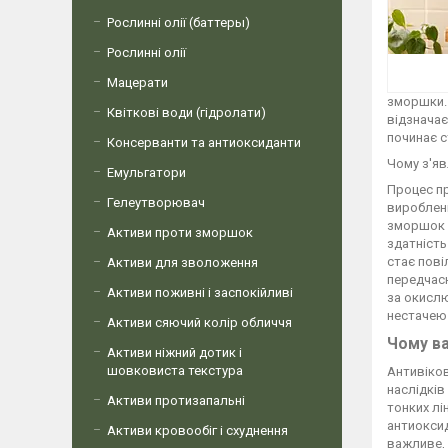
Рослинні олії (баттеры)
Рослинні олії
Мацерати
зморшки. 
Квіткові води (гідролати)
відзначає
починає с
Консерванти та антиоксиданти
Чому з'яв
Емульгатори
Процес пр
Гелеутворювач
виробленн
зморшок і
Активи проти зморшок
здатність
стає пові
Активи для зволоження
передчасн
Активи поживні і заспокійливі
за окислю
нестачею 
Активи сяючий колір обличчя
Чому в
Активи ніжний дотик і
шовковиста текстура
Антивіков
наслідків
Активи протизапальні
тонких лі
антиокси
Активи кровообіг і схуднення
важливе, 