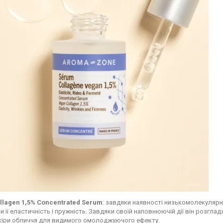
llagen 1,5% Concentrated Serum
: завдяки наявності низькомолекулярно
 її еластичність і пружність. Завдяки своїй наповнюючій дії він розгл
кіри обличчя для видимого омолоджуючого ефекту.