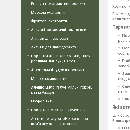
Рослинні екстракти(порошки)
Коли поч
Морські екстракти
Рекоменду
коли виро
Фруктові екстракти
Переваг
Активні косметичні комплекси
Про
Активи для волосся
розгла
Активи для дезодоранту
Пол
собі е
Порошки для волосся, хна, 100%
Гли
рослинні шампуні, маски
запобі
Аюрведичні пудри (порошки)
Зах
Медові компоненти
шкідли
Сяю
Алеппо мило, галун, мильні горіхи,
втомле
глина Рассул
Зни
Ексфоліанти
Які акт
Поверхнево-активні речовини
Для борот
Агенти, текстури, рН коректори,
Вони спри
пом'якшувальні речовини
Гіа