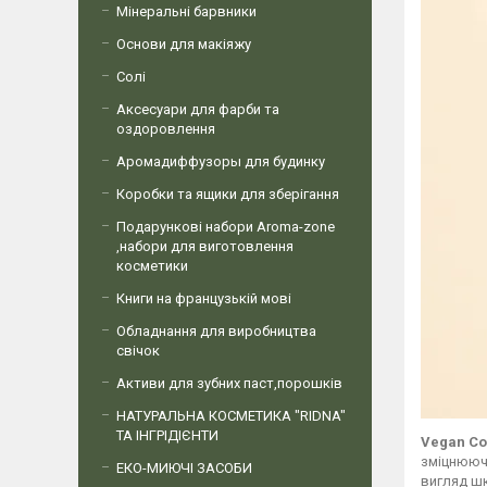
Мінеральні барвники
Основи для макіяжу
Солі
Аксесуари для фарби та
оздоровлення
Аромадиффузоры для будинку
Коробки та ящики для зберігання
Подарункові набори Aroma-zone
,набори для виготовлення
косметики
Книги на французькій мові
Обладнання для виробництва
свічок
Активи для зубних паст,порошків
НАТУРАЛЬНА КОСМЕТИКА "RIDNA"
ТА ІНГРІДІЄНТИ
Vegan Co
зміцнюючи
ЕКО-МИЮЧІ ЗАСОБИ
вигляд ш