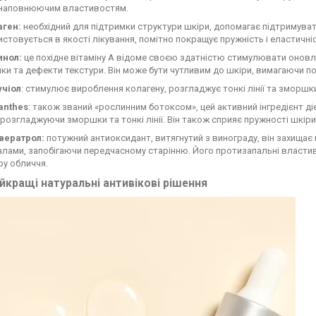
 наповнюючим властивостям.
аген:
необхідний для підтримки структури шкіри, допомагає підтримувати 
стовується в якості лікування, помітно покращує пружність і еластичніс
инол:
це похідне вітаміну А відоме своєю здатністю стимулювати оновл
и та дефекти текстури. Він може бути чутливим до шкіри, вимагаючи по
учіол
: стимулює вироблення колагену, розгладжує тонкі лінії та зморш
anthes
: також званий «рослинним ботоксом», цей активний інгредієнт д
розгладжуючи зморшки та тонкі лінії. Він також сприяє пружності шкіри
вератрол:
потужний антиоксидант, витягнутий з винограду, він захищає
лами, запобігаючи передчасному старінню. Його протизапальні власти
у обличчя.
йкращі натуральні антивікові рішення