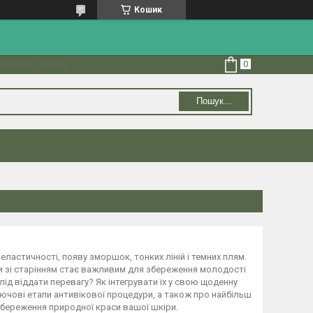
Кошик
колаїв, Україна
Пошук...
еластичності, появу зморшок, тонких ліній і темних плям.
 зі старінням стає важливим для збереження молодості
лід віддати перевагу? Як інтегрувати їх у свою щоденну
ключові етапи антивікової процедури, а також про найбільш
 збереження природної краси вашої шкіри.