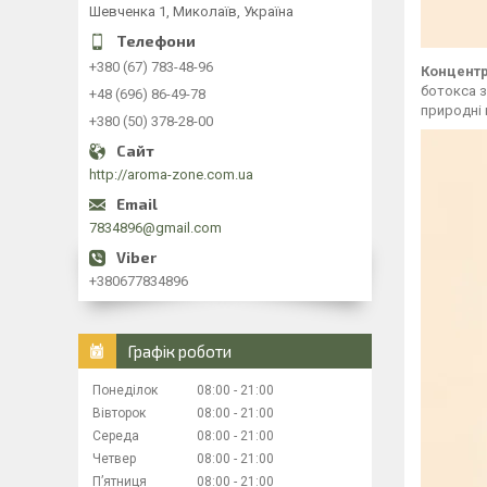
Шевченка 1, Миколаїв, Україна
+380 (67) 783-48-96
Концентр
ботокса з
+48 (696) 86-49-78
природні 
+380 (50) 378-28-00
http://aroma-zone.com.ua
7834896@gmail.com
+380677834896
Графік роботи
Понеділок
08:00
21:00
Вівторок
08:00
21:00
Середа
08:00
21:00
Четвер
08:00
21:00
Пʼятниця
08:00
21:00