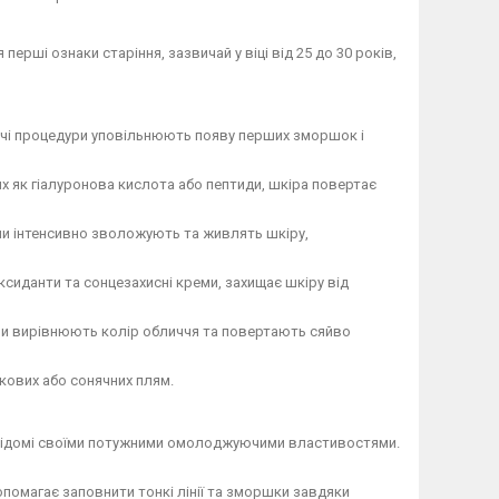
ерші ознаки старіння, зазвичай у віці від 25 до 30 років,
чі процедури уповільнюють появу перших зморшок і
их як гіалуронова кислота або пептиди, шкіра повертає
и інтенсивно зволожують та живлять шкіру,
ксиданти та сонцезахисні креми, захищає шкіру від
ури вирівнюють колір обличчя та повертають сяйво
кових або сонячних плям.
и відомі своїми потужними омолоджуючими властивостями.
допомагає заповнити тонкі лінії та зморшки завдяки