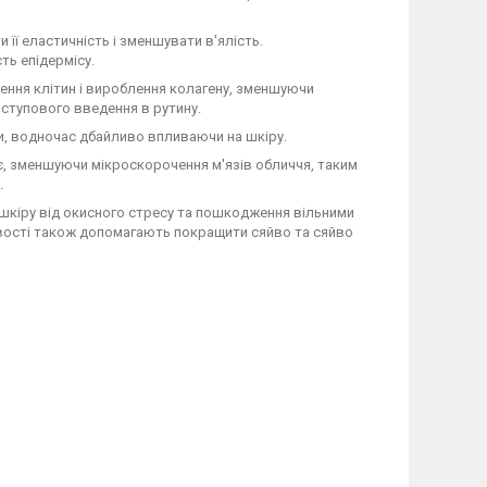
її еластичність і зменшувати в'ялість.
ть епідермісу.
ення клітин і вироблення колагену, зменшуючи
ступового введення в рутину.
ки, водночас дбайливо впливаючи на шкіру.
іє, зменшуючи мікроскорочення м'язів обличчя, таким
.
 шкіру від окисного стресу та пошкодження вільними
вості також допомагають покращити сяйво та сяйво