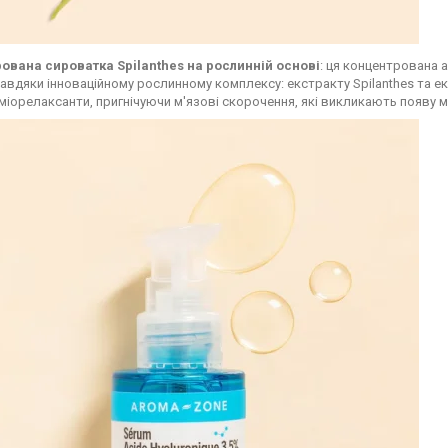
ована сироватка Spilanthes на рослинній основі
: ця концентрована
авдяки інноваційному рослинному комплексу: екстракту Spilanthes та екст
міорелаксанти, пригнічуючи м'язові скорочення, які викликають появу 