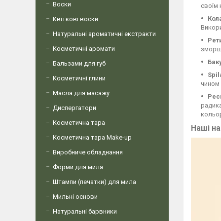
Воски
своїм
Кол
Квіткові воски
Викори
Натуральні ароматичні екстракти
Рет
Косметичні аромати
зморшк
Бак
Бальзами для губ
Spil
Косметичні глини
чином 
Масла для масажу
Рес
радика
Диспергатори
кольор
Косметична тара
Наші на
Косметична тара Make-up
Виробниче обладнання
Форми для мила
Штампи (печатки) для мила
Мильні основи
Натуральні барвники