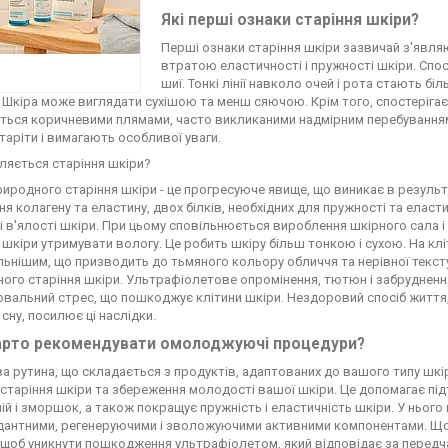
Які перші ознаки старіння шкіри?
Перші ознаки старіння шкіри зазвичай з'явля
втратою еластичності і пружності шкіри. Спост
шиї. Тонкі лінії навколо очей і рота стають б
Шкіра може виглядати сухішою та менш сяючою. Крім того, спостерігає
ться коричневими плямами, часто викликаними надмірним перебуванням н
таріти і вимагають особливої уваги.
ляється старіння шкіри?
иродного старіння шкіри - це прогресуюче явище, що виникає в результат
я колагену та еластину, двох білків, необхідних для пружності та еласт
 в'ялості шкіри. При цьому сповільнюється вироблення шкірного сала 
 шкіри утримувати вологу. Це робить шкіру більш тонкою і сухою. На клі
льнішим, що призводить до тьмяного кольору обличчя та нерівної тек
ого старіння шкіри. Ультрафіолетове опромінення, тютюн і забруднення
вальний стрес, що пошкоджує клітини шкіри. Нездоровий спосіб життя
сну, посилює ці наслідки.
арто рекомендувати омолоджуючі процедури?
а рутина, що складається з продуктів, адаптованих до вашого типу шкі
 старіння шкіри та збереження молодості вашої шкіри. Це допомагає пі
ній і зморшок, а також покращує пружність і еластичність шкіри. У нього
дантними, регенеруючими і зволожуючими активними компонентами. Що
щоб уникнути пошкодження ультрафіолетом, який відповідає за передча