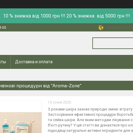
10 % знижка від 1000 грн !!! 20 % знижка від 5000 грн !!!
Шевченка 1, Ми
8-00
кты
Доставка и оплата
ивікові процедури від "Aroma-Zone"
13 січня 2025
З роками шкіра зазнає природні зміни: втрату 
Застосування ефективної процедури боротьби
та сяйва шкіри. Але яким методам лікування с
б'юті-рутину? У цій статті ви дізнаєтеся про 
підходящі натуральні активні інгредієнти для