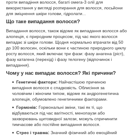
проти випадіння волосся, багаті омега-3 олії для
використання у вигляді розтирання для волосся, лосьйони
для зміцнення шкіри голови, гідролати...
Що таке випадання волосся?
Випадання волосся, також відоме як випадання волосся або
алопеція, є природним процесом, під час якого волосся
випадає зі шкіри голови. Щодня нормально втрачати від 50
до 100 волосин, оскільки вони є частиною природного циклу
росту волосся, який включає три фази: фазу анагена (ріст),
фазу катагена (перехід) і фазу телогену (відпочинок і
випадання).
Чому у нас випадає волосся? Які причини?
Генетичні фактори:
Найчастішою причиною
випадіння волосся є спадковість. Облисіння за
чоловічим і жіночим типом, відоме як андрогенетична
алопеція, обумовлено генетичними факторами.
Гормонів:
Гормональні зміни, такі як ті, що
відбуваються під час вагітності, менопаузи або
захворювань щитовидної залози, можуть спричинити
тимчасове або постійне випадання волосся.
Стрес і травма:
Значний фізичний або емоційний