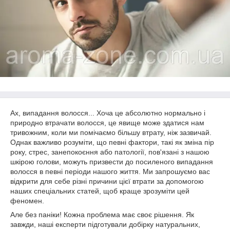
Ах, випадання волосся... Хоча це абсолютно нормально і
природно втрачати волосся, це явище може здатися нам
тривожним, коли ми помічаємо більшу втрату, ніж зазвичай.
Однак важливо розуміти, що певні фактори, такі як зміна пір
року, стрес, занепокоєння або патології, пов'язані з нашою
шкірою голови, можуть призвести до посиленого випадання
волосся в певні періоди нашого життя. Ми запрошуємо вас
відкрити для себе різні причини цієї втрати за допомогою
наших спеціальних статей, щоб краще зрозуміти цей
феномен.
Але без паніки! Кожна проблема має своє рішення. Як
завжди, наші експерти підготували добірку натуральних,