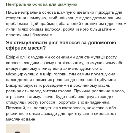
Нейтральна основа для шампуню
Наша нейтральна основа шампуню ідеально підходить для
створення шампуню, який найкраще відповідатиме вашим
проблемам. Цей праймер, збагачений органічним гідрозолем
липи, м'яко омиває волосся, роблячи його більш м'яким,
еластичним і блискучим.
Як стимулювати ріст волосся за допомогою
ефірних масел?
Ефірні олії є чудовими союзниками для стимуляції росту
волосся: завдяки своєму нагрівальному, стимулюючому або
циркуляційному впливу вони активно здійснюють
мікроциркуляцію в шкірі голови, тим самим полегшуючи
надходження поживних речовин до волосяної цибулини.
Використовують їх розведеними в рослинному маслі,
розтирають перед миттям голови. Гірчичне рослинне масло,
зігріваюче і стимулююче, буде особливо цінуватися для
стимуляції росту волосся і боротьби з їх випаданням.
Потужний, він поєднується з касторовою, кокосовою або
рослинною олією авокадо для приготування сироваток і
масляних ванн.