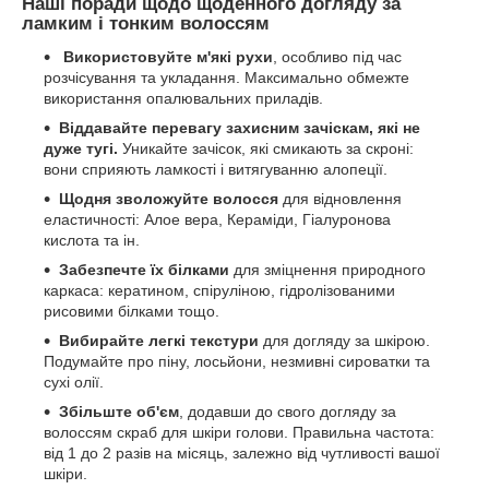
Наші поради щодо щоденного догляду за
ламким і тонким волоссям
Використовуйте м'які рухи
, особливо під час
розчісування та укладання. Максимально обмежте
використання опалювальних приладів.
Віддавайте перевагу захисним зачіскам, які не
дуже тугі.
Уникайте зачісок, які смикають за скроні:
вони сприяють ламкості і витягуванню алопеції.
Щодня зволожуйте волосся
для відновлення
еластичності: Алое вера, Кераміди, Гіалуронова
кислота та ін.
Забезпечте їх білками
для зміцнення природного
каркаса: кератином, спіруліною, гідролізованими
рисовими білками тощо.
Вибирайте легкі текстури
для догляду за шкірою.
Подумайте про піну, лосьйони, незмивні сироватки та
сухі олії.
Збільште об'єм
, додавши до свого догляду за
волоссям скраб для шкіри голови. Правильна частота:
від 1 до 2 разів на місяць, залежно від чутливості вашої
шкіри.