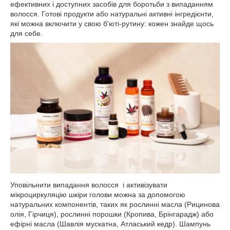
ефективних і доступних засобів для боротьби з випаданням
волосся. Готові продукти або натуральні активні інгредієнти,
які можна включити у свою б'юті-рутину: кожен знайде щось
для себе.
Уповільнити випадання волосся і активізувати
мікроциркуляцію шкіри голови можна за допомогою
натуральних компонентів, таких як рослинні масла (Рицинова
олія, Гірчиця), рослинні порошки (Кропива, Брінгарадж) або
ефірні масла (Шавлія мускатна, Атласький кедр). Шампунь