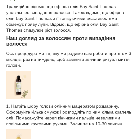
Традиційно відомо, що ефірна олія Bay Saint Thomas
уповільнює випадання волосся. Також відомо, що ефірна
олія Bay Saint Thomas з її тонізуючими властивостями
обмежує появу лупи. Відомо, що ефірна олія Bay Saint
Thomas стимулює ріст волосся.
Наш догляд за волоссям проти випадіння
волосся
Ось процедура миття, яку ми радимо вам робити протягом 3
місяців, раз на тиждень, щоб замінити звичний ритуал миття
голови.
1. Натріть шкіру голови олійним мацератом розмарину.
Сформуйте кілька смужок і розподіліть по ним кілька крапель
олії. Помасажуйте череп кінчиками пальців невеликими
повільними круговими рухами. Залиште на 10-30 хвилин.