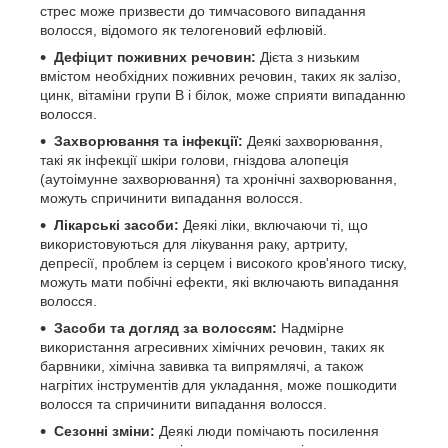
стрес може призвести до тимчасового випадання
волосся, відомого як телогеновий ефлювій.
Дефіцит поживних речовин:
Дієта з низьким
вмістом необхідних поживних речовин, таких як залізо,
цинк, вітаміни групи В і білок, може сприяти випаданню
волосся.
Захворювання та інфекції:
Деякі захворювання,
такі як інфекції шкіри голови, гніздова алопеція
(аутоімунне захворювання) та хронічні захворювання,
можуть спричинити випадання волосся.
Лікарські засоби:
Деякі ліки, включаючи ті, що
використовуються для лікування раку, артриту,
депресії, проблем із серцем і високого кров'яного тиску,
можуть мати побічні ефекти, які включають випадання
волосся.
Засоби та догляд за волоссям:
Надмірне
використання агресивних хімічних речовин, таких як
барвники, хімічна завивка та випрямлячі, а також
нагрітих інструментів для укладання, може пошкодити
волосся та спричинити випадання волосся.
Сезонні зміни:
Деякі люди помічають посилення