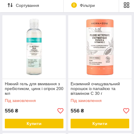
Сортування
0
Фільтри
Ніжний гель для вмивання з
Ензимний очищувальний
пребіотиком, цинк і огірок 200
порошок із папайєю та
мл
вітаміном С 30 г
Під замовлення
Під замовлення
556
556
₴
₴
Купити
Купити