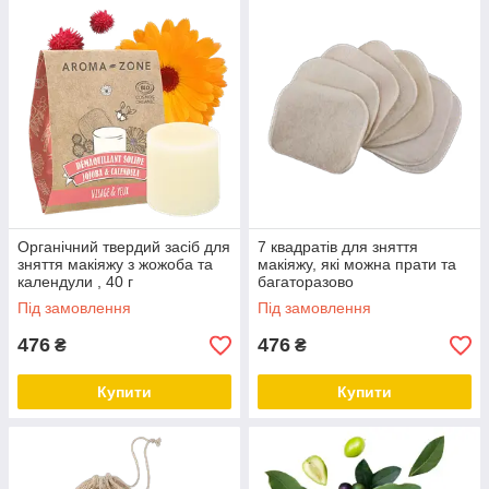
Органічний твердий засіб для
7 квадратів для зняття
зняття макіяжу з жожоба та
макіяжу, які можна прати та
календули , 40 г
багаторазово
використовувати з органічної
Під замовлення
Під замовлення
бавовни
476
476
₴
₴
Купити
Купити