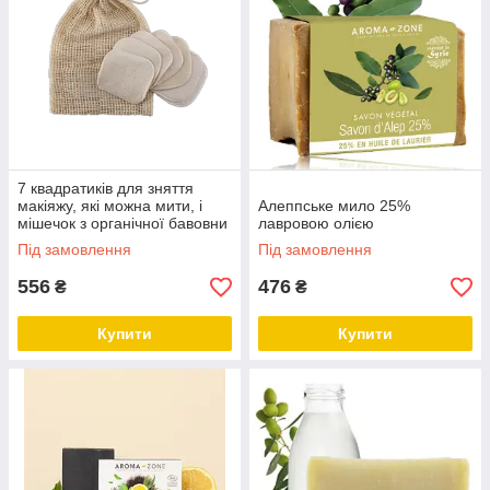
7 квадратиків для зняття
макіяжу, які можна мити, і
Алеппське мило 25%
мішечок з органічної бавовни
лавровою олією
Під замовлення
Під замовлення
556
476
₴
₴
Купити
Купити