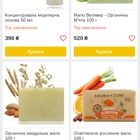
Концентрована міцелярна
Мило Ветивер - Органічна
основа 50 мл
М'ята 100 г
Під замовлення
Під замовлення
396
520
₴
₴
Купити
Купити
Органічне мигдальне мило
Освітлююче рослинне мило
100 г
100 г