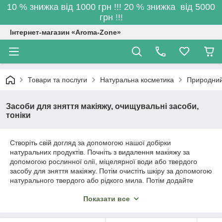
10 % знижка від 1000 грн !!! 20 % знижка від 5000
грн !!!
Інтернет-магазин «Aroma-Zone»
Товари та послуги
Натуральна косметика
Природний
Засоби для зняття макіяжу, очищувальні засоби,
тоніки
Створіть свій догляд за допомогою нашої добірки
натуральних продуктів. Почніть з видалення макіяжу за
допомогою рослинної олії, міцелярної води або твердого
засобу для зняття макіяжу. Потім очистіть шкіру за допомогою
натурального твердого або рідкого мила. Потім додайте
очищувальний, освіжаючий або заспокійливий гідрозоль, щоб
Показати все
підготувати шкіру до отримання переваг наступних процедур.