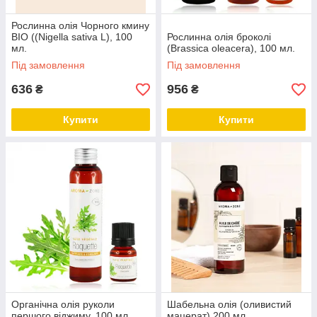
Рослинна олія Чорного кмину
BIO ((Nigella sativa L), 100
Рослинна олія броколі
мл.
(Brassica oleacera), 100 мл.
Під замовлення
Під замовлення
636
956
₴
₴
Купити
Купити
Органічна олія руколи
Шабельна олія (оливистий
першого віджиму, 100 мл.
мацерат) 200 мл