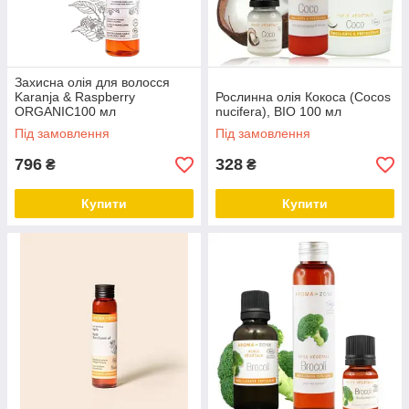
ефірну олію розмарину від випадання волосся, свербіння
тощо. Тощо
Включивши ці природні процедури у свій догляд за волоссям,
ви зможете підтримувати здорове, блискуче та сильне
волосся, поважаючи навколишнє середовище та своє
Захисна олія для волосся
Karanja & Raspberry
Рослинна олія Кокоса (Cocos
здоров'я.
ORGANIC100 мл
nucifera), BIO 100 мл
Під замовлення
Під замовлення
796
328
₴
₴
Купити
Купити