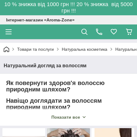
10 % знижка від 1000 грн !!! 20 % знижка від 5000
грн !!!
Інтернет-магазин «Aroma-Zone»
Товари та послуги
Натуральна косметика
Натуральн
Натуральний догляд за волоссям
Як повернути здоров'я волоссю
природним шляхом?
Навіщо доглядати за волоссям
природним шляхом?
Показати все
Натуральний догляд за волоссям має багато переваг перед
промисловими продуктами. Натуральні продукти не містять
агресивних хімічних речовин, таких як сульфати, парабени та
силікони, які можуть пошкодити волосся та шкіру голови в